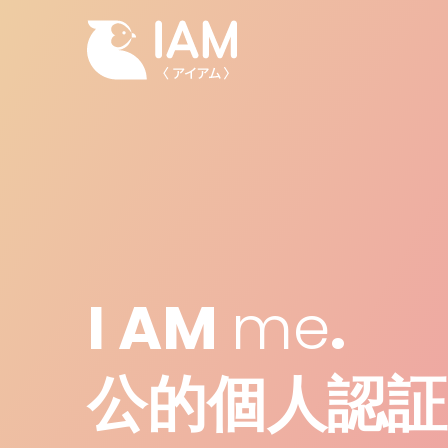
I AM
me
.
公的個人認